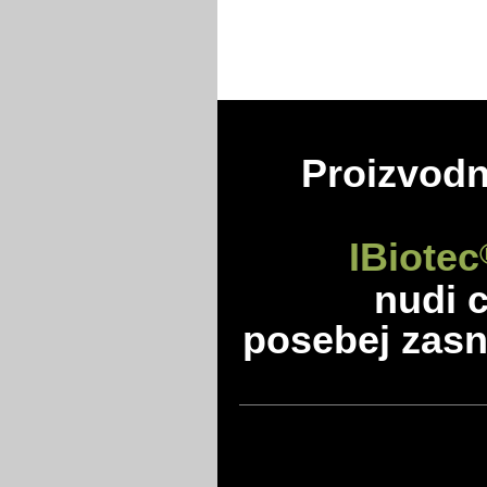
Proizvodn
IBiotec
nudi 
posebej zasn