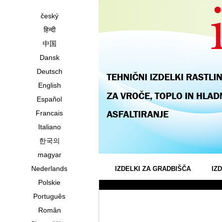
český
हिन्दी
中国
Dansk
Deutsch
English
Español
Francais
Italiano
한국의
magyar
Nederlands
IZDELKI ZA GRADBIŠČA
IZ
Polskie
Português
Român