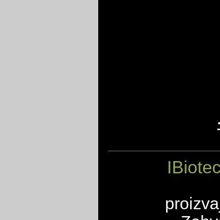
IBiote
proizva