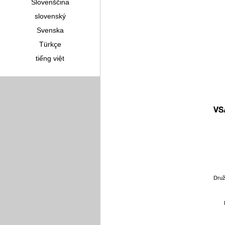
Slovenščina
slovenský
Svenska
Türkçe
tiếng việt
Druž