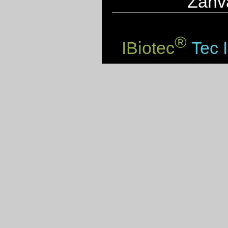
Zahva
®
IBiotec
Tec I