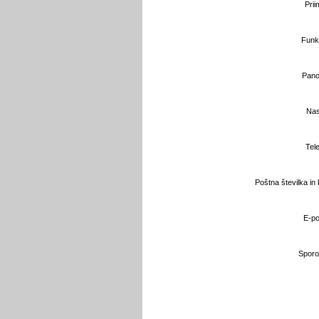
Prii
Funkc
Pano
Nas
Tele
Poštna številka in k
E-po
Sporoč